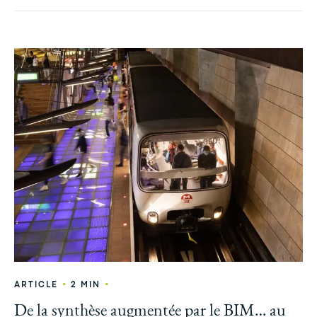
•
•
ARTICLE
2 MIN
De la synthèse augmentée par le BIM… au