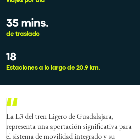
viajes por día
35 mins.
de traslado
18
Estaciones a lo largo de 20,9 km.
La L3 del tren Ligero de Guadalajara,
Desde mi perspectiva, fue increíble ser
representa una aportación significativa para
testigo de la modernización de la forma en
el sistema de movilidad integrado y su
que los tapatíos se trasladaban, ahorraban