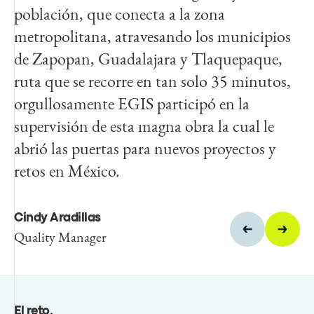
población, que conecta a la zona
más tiempo y tenían una mejor calidad de
metropolitana, atravesando los municipios
vida. La participación de Egis demostró que
de Zapopan, Guadalajara y Tlaquepaque,
es una empresa comprometida con el
ruta que se recorre en tan solo 35 minutos,
desarrollo sustentable de los sistemas
orgullosamente EGIS participó en la
ferroviarios del país y la calidad de vida de
supervisión de esta magna obra la cual le
sus ciudadanos.
abrió las puertas para nuevos proyectos y
retos en México.
Heriberto Jasso
Supervisor de Instalaciones
electromecánicas
Cindy Aradillas
Quality Manager
El reto
.